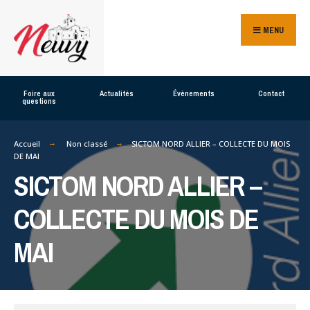
Search
Skip
for:
MENU
to
content
Foire aux
Actualités
Évènements
Contact
questions
Accueil
Non classé
SICTOM NORD ALLIER – COLLECTE DU MOIS
DE MAI
SICTOM NORD ALLIER –
COLLECTE DU MOIS DE
MAI