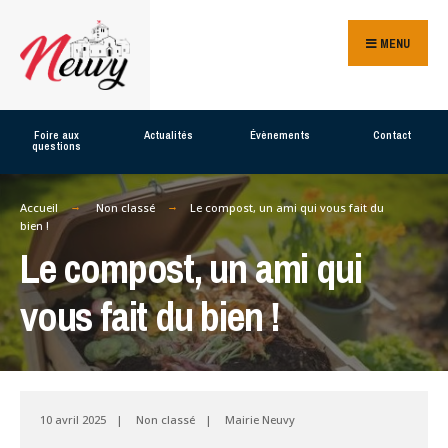
Search
Skip
for:
MENU
to
content
Foire aux
Actualités
Évènements
Contact
questions
Accueil
Non classé
Le compost, un ami qui vous fait du
bien !
Le compost, un ami qui
vous fait du bien !
10 avril 2025
|
Non classé
|
Mairie Neuvy