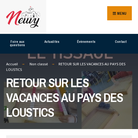
Search
Skip
for:
MENU
to
content
Foire aux
Actualités
Évènements
Contact
questions
Accueil
Non classé
RETOUR SUR LES VACANCES AU PAYS DES
LOUSTICS
RETOUR SUR LES
VACANCES AU PAYS DES
LOUSTICS