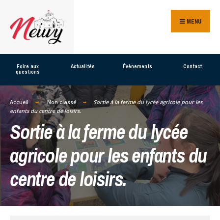
Search
Skip
for:
MENU
to
content
Foire aux
Actualités
Évènements
Contact
questions
Accueil
Non classé
Sortie à la ferme du lycée agricole pour les
enfants du centre de loisirs.
Sortie à la ferme du lycée
agricole pour les enfants du
centre de loisirs.