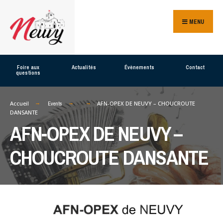
Search
Skip
for:
MENU
to
content
Foire aux
Actualités
Évènements
Contact
questions
Accueil
AFN-OPEX DE NEUVY – CHOUCROUTE
Events
DANSANTE
AFN-OPEX DE NEUVY –
CHOUCROUTE DANSANTE