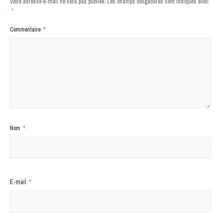
Votre adresse e-mail ne sera pas publiée.
Les champs obligatoires sont indiqués avec
*
Commentaire
*
Nom
*
E-mail
*