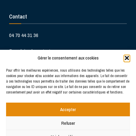
Contact
04 70 44 31 36
Formulaire de contact
Gérer le consentement aux cookies
Pour offrir les meilleures expériences, nous utilisons des technologies telles que les
cookies pour stocker et/ou accéder aux informations des appareils. Le fait de consentir
à ces technologies nous permettra de traiter des données telles que le comportement de
navigation ou les ID uniques sur ce site. Le fait de ne pas consentir ou de retirer son
consentement peut avoir un effet négatif sur certaines caractéristiques et fonctions.
La douceur de vivre au cœur du Bourbonnais
Accepter
Refuser
CONTACT
FOIRE AUX QUESTIONS
POLITIQUE DE COOKIES (UE)