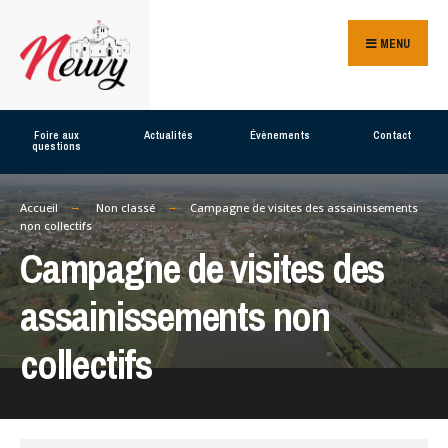
Search
Skip
for:
MENU
to
content
Foire aux
Actualités
Évènements
Contact
questions
Accueil
Non classé
Campagne de visites des assainissements
non collectifs
Campagne de visites des
assainissements non
collectifs