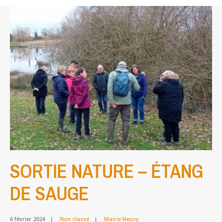
GAGNANT
POUR
PILOUFAC
ET
LE
JUMELAGE
SORTIE NATURE – ÉTANG
DE SAUGE
6 février 2024
|
Non classé
|
Mairie Neuvy