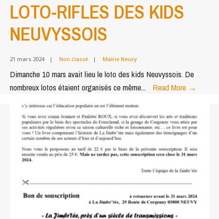
LOTO-RIFLES DES KIDS
NEUVYSSOIS
21 mars 2024
|
Non classé
|
Mairie Neuvy
Dimanche 10 mars avait lieu le loto des kids Neuvyssois. De
LOTO-
nombreux lotos étaient organisés ce même
...
Read More
→
RIFLE
DES
KIDS
NEUVY