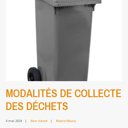
POUR
LA
FÊTE
DU
LIVRE
DU
28
AVRIL
MODALITÉS DE COLLECTE
DES DÉCHETS
6 mai 2024
|
Non classé
|
Mairie Neuvy