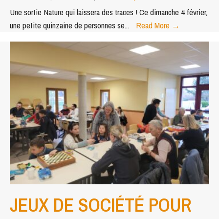
Une sortie Nature qui laissera des traces ! Ce dimanche 4 février,
SORTIE
une petite quinzaine de personnes se
...
Read More
→
NATURE
–
ÉTANG
DE
SAUGE
JEUX DE SOCIÉTÉ POUR