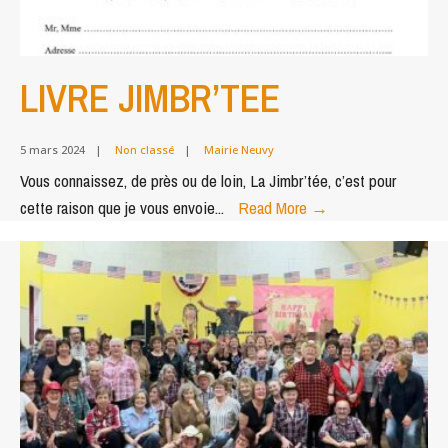
LIVRE JIMBR’TEE
5 mars 2024
|
Non classé
|
Mairie Neuvy
Vous connaissez, de près ou de loin, La Jimbr’tée, c’est pour
LIVRE
cette raison que je vous envoie
...
Read More
→
JIMBR’TEE