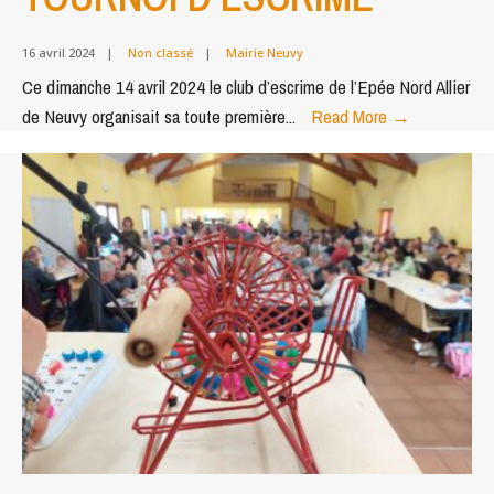
16 avril 2024
|
Non classé
|
Mairie Neuvy
Ce dimanche 14 avril 2024 le club d’escrime de l’Epée Nord Allier
ÉPÉE
de Neuvy organisait sa toute première
...
Read More
→
NORD
ALLIER
–
TOURNOI
D’ESCRIM