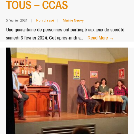
TOUS – CCAS
5 février 2024
|
Non classé
|
Mairie Neuvy
Une quarantaine de personnes ont participé aux jeux de société
JEUX
samedi 3 février 2024. Cet après-midi a
...
Read More
→
DE
SOCIÉTÉ
POUR
TOUS
–
CCAS