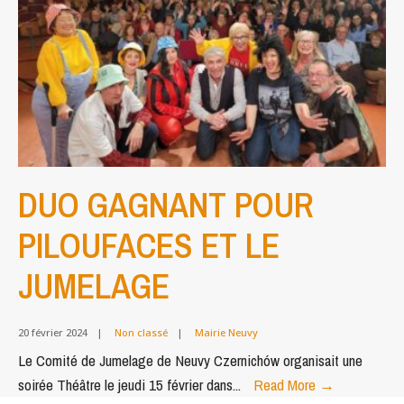
DUO GAGNANT POUR
PILOUFACES ET LE
JUMELAGE
20 février 2024
|
Non classé
|
Mairie Neuvy
Le Comité de Jumelage de Neuvy Czernichów organisait une
DUO
soirée Théâtre le jeudi 15 février dans
...
Read More
→