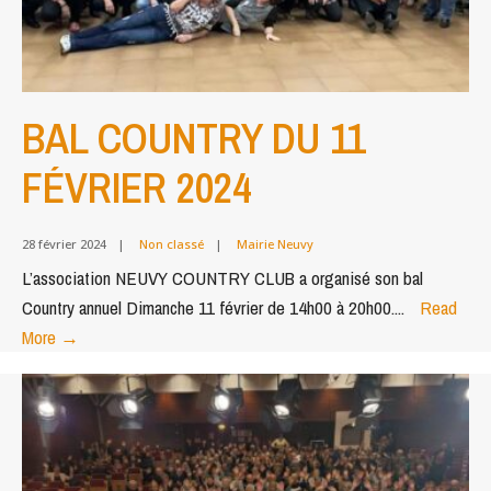
BAL COUNTRY DU 11
FÉVRIER 2024
28 février 2024
|
Non classé
|
Mairie Neuvy
L’association NEUVY COUNTRY CLUB a organisé son bal
Country annuel Dimanche 11 février de 14h00 à 20h00.
...
Read
BAL
More
→
COUNTRY
DU
11
FÉVRIER
2024