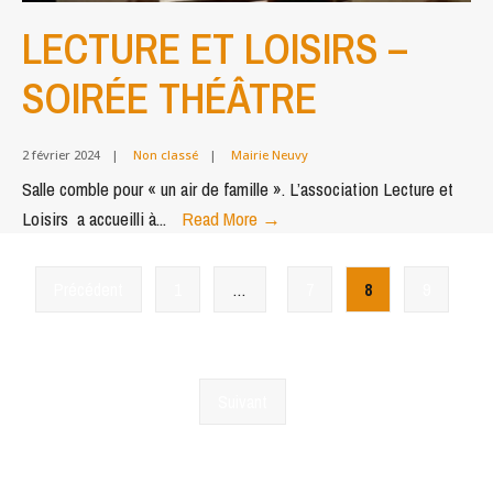
LECTURE ET LOISIRS –
SOIRÉE THÉÂTRE
2 février 2024
|
Non classé
|
Mairie Neuvy
Salle comble pour « un air de famille ». L’association Lecture et
LECTURE
Loisirs a accueilli à
...
Read More
→
ET
Pagination
LOISIRS
Précédent
1
…
7
8
9
–
des
SOIRÉE
publications
THÉÂTRE
Suivant