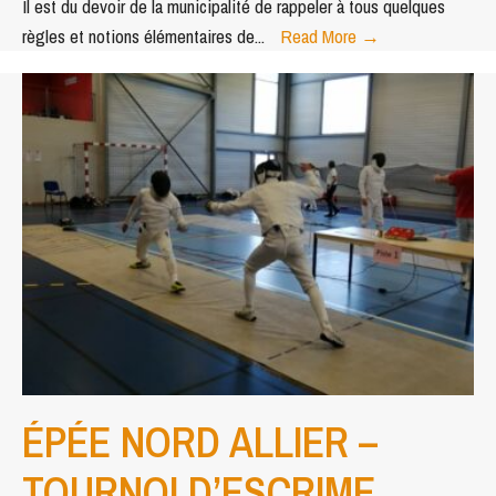
Il est du devoir de la municipalité de rappeler à tous quelques
MODALITÉS
règles et notions élémentaires de
...
Read More
→
DE
COLLECTE
DES
DÉCHETS
ÉPÉE NORD ALLIER –
TOURNOI D’ESCRIME