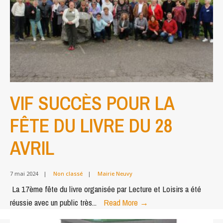
VIF SUCCÈS POUR LA
FÊTE DU LIVRE DU 28
AVRIL
7 mai 2024
|
Non classé
|
Mairie Neuvy
La 17ème fête du livre organisée par Lecture et Loisirs a été
VIF
réussie avec un public très
...
Read More
→
SUCCÈS