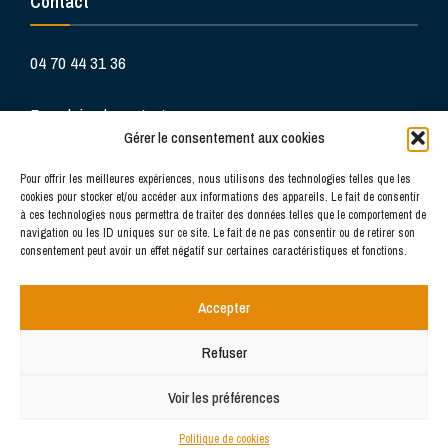
Contact
04 70 44 31 36
Formulaire de contact
Gérer le consentement aux cookies
Pour offrir les meilleures expériences, nous utilisons des technologies telles que les
cookies pour stocker et/ou accéder aux informations des appareils. Le fait de consentir
à ces technologies nous permettra de traiter des données telles que le comportement de
navigation ou les ID uniques sur ce site. Le fait de ne pas consentir ou de retirer son
consentement peut avoir un effet négatif sur certaines caractéristiques et fonctions.
La douceur de vivre au cœur du Bourbonnais
Accepter
Refuser
CONTACT
FOIRE AUX QUESTIONS
POLITIQUE DE COOKIES (UE)
Voir les préférences
Copyright © 2022 - Mairie de Neuvy
Politique de cookies